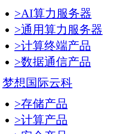
>AI算力服务器
>通用算力服务器
>计算终端产品
>数据通信产品
梦想国际云科
>存储产品
>计算产品