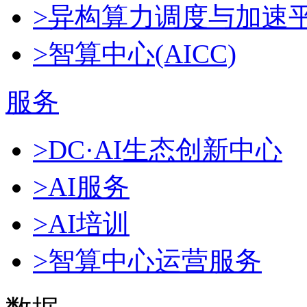
>异构算力调度与加速
>智算中心(AICC)
服务
>DC·AI生态创新中心
>AI服务
>AI培训
>智算中心运营服务