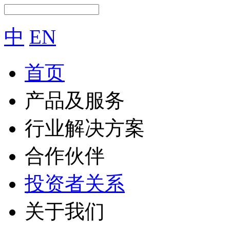
中
EN
首页
产品及服务
行业解决方案
合作伙伴
投资者关系
关于我们