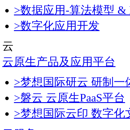
>数据应用-算法模型 & 
>数字化应用开发
云
云原生产品及应用平台
>梦想国际研云 研制
>磐云 云原生PaaS平台
>梦想国际云印 数字化