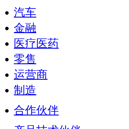
汽车
金融
医疗医药
零售
运营商
制造
合作伙伴